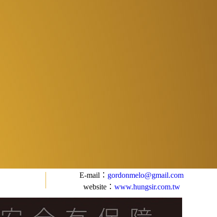
E-mail：
gordonmelo@gmail.com
website：
www.hungsir.com.tw