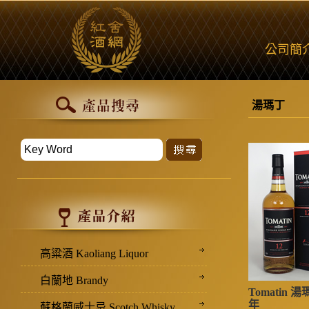
公司簡
湯瑪丁
高粱酒 Kaoliang Liquor
白蘭地 Brandy
Tomatin 
年
蘇格蘭威士忌 Scotch Whisky